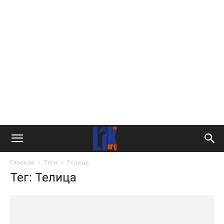
Главная
Теги
Телица
Тег: Телица