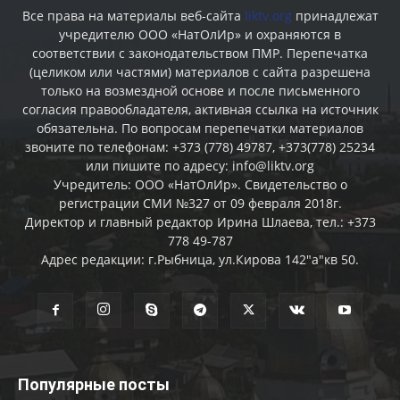
Все права на материалы веб-сайта
liktv.org
принадлежат
учредителю ООО «НатОлИр» и охраняются в
соответствии с законодательством ПМР. Перепечатка
(целиком или частями) материалов c сайта разрешена
только на возмездной основе и после письменного
согласия правообладателя, активная ссылка на источник
обязательна. По вопросам перепечатки материалов
звоните по телефонам: +373 (778) 49787, +373(778) 25234
или пишите по адресу: info@liktv.org
Учредитель: ООО «НатОлИр». Свидетельство о
регистрации СМИ №327 от 09 февраля 2018г.
Директор и главный редактор Ирина Шлаева, тел.: +373
778 49-787
Адрес редакции: г.Рыбница, ул.Кирова 142"а"кв 50.
Популярные посты