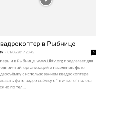
вадрокоптер в Рыбнице
ktv
-
01/06/2017 23:45
0
перь и в Рыбнице. www.Liktv.org предлагает для
едприятий, организаций и населения, фото
идеосъёмку с использованием квадрокоптера.
казать фото видео съёмку с "птичьего" полета
жно по тел....