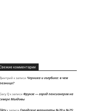
Свежие комментарии
Черника и голубика: в чем
Дмитрий
к записи
разница?
Фрунзе — город пенсионеров на
Gary Q
к записи
севере Молдовы
liktv
Городские маршруты №20 и №25:
к записи