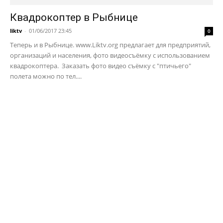
Квадрокоптер в Рыбнице
liktv
-
01/06/2017 23:45
0
Теперь и в Рыбнице. www.Liktv.org предлагает для предприятий,
организаций и населения, фото видеосъёмку с использованием
квадрокоптера. Заказать фото видео съёмку с "птичьего"
полета можно по тел....