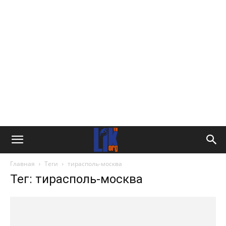
Главная
Теги
тирасполь-москва
Тег: тирасполь-москва