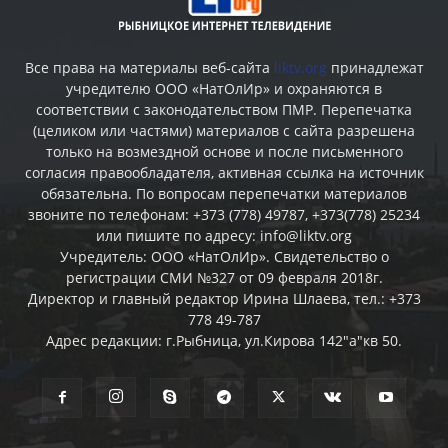
Все права на материалы веб-сайта
liktv.org
принадлежат
учредителю ООО «НатОлИр» и охраняются в
соответствии с законодательством ПМР. Перепечатка
(целиком или частями) материалов c сайта разрешена
только на возмездной основе и после письменного
согласия правообладателя, активная ссылка на источник
обязательна. По вопросам перепечатки материалов
звоните по телефонам: +373 (778) 49787, +373(778) 25234
или пишите по адресу: info@liktv.org
Учредитель: ООО «НатОлИр». Свидетельство о
регистрации СМИ №327 от 09 февраля 2018г.
Директор и главный редактор Ирина Шлаева, тел.: +373
778 49-787
Адрес редакции: г.Рыбница, ул.Кирова 142"а"кв 50.