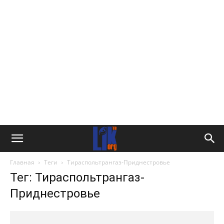
Главная
Теги
Тираспольтрангаз-Приднестровье
Тег: Тираспольтрангаз-
Приднестровье