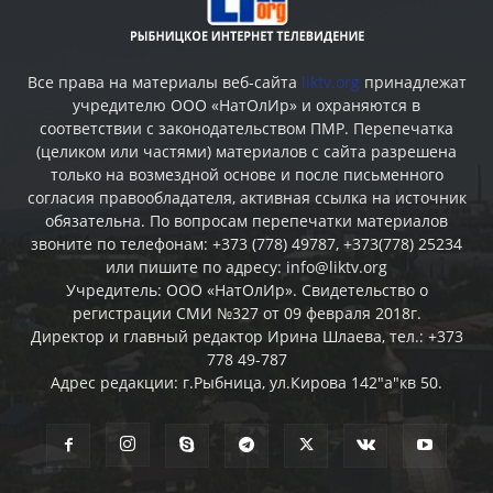
Все права на материалы веб-сайта
liktv.org
принадлежат
учредителю ООО «НатОлИр» и охраняются в
соответствии с законодательством ПМР. Перепечатка
(целиком или частями) материалов c сайта разрешена
только на возмездной основе и после письменного
согласия правообладателя, активная ссылка на источник
обязательна. По вопросам перепечатки материалов
звоните по телефонам: +373 (778) 49787, +373(778) 25234
или пишите по адресу: info@liktv.org
Учредитель: ООО «НатОлИр». Свидетельство о
регистрации СМИ №327 от 09 февраля 2018г.
Директор и главный редактор Ирина Шлаева, тел.: +373
778 49-787
Адрес редакции: г.Рыбница, ул.Кирова 142"а"кв 50.