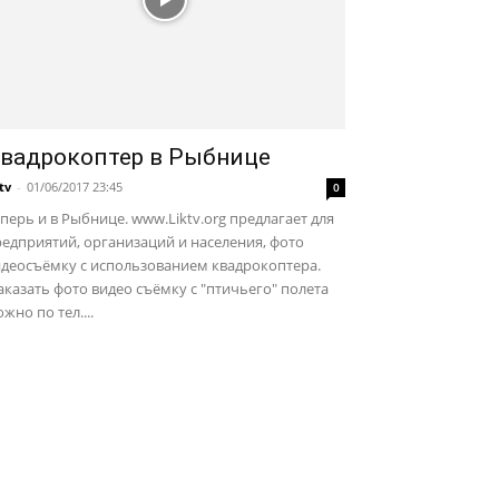
вадрокоптер в Рыбнице
ktv
-
01/06/2017 23:45
0
перь и в Рыбнице. www.Liktv.org предлагает для
едприятий, организаций и населения, фото
идеосъёмку с использованием квадрокоптера.
казать фото видео съёмку с "птичьего" полета
жно по тел....