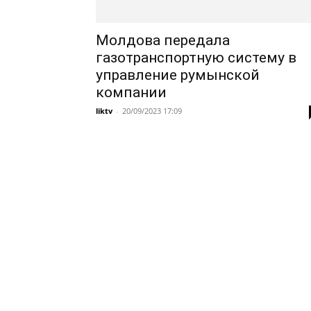
Молдова передала
газотранспортную систему в
управление румынской
компании
liktv
-
20/09/2023 17:09