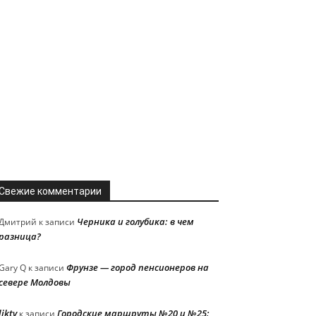
Свежие комментарии
Черника и голубика: в чем
Дмитрий
к записи
разница?
Фрунзе — город пенсионеров на
Gary Q
к записи
севере Молдовы
liktv
Городские маршруты №20 и №25:
к записи