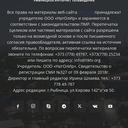
Все права на материалы веб-сайта
liktv.org
принадлежат
учредителю ООО «НатОлИр» и охраняются в
соответствии с законодательством ПМР. Перепечатка
(целиком или частями) материалов c сайта разрешена
только на возмездной основе и после письменного
согласия правообладателя, активная ссылка на источник
обязательна. По вопросам перепечатки материалов
звоните по телефонам: +373 (778) 49787, +373(778) 25234
или пишите по адресу: info@liktv.org
Учредитель: ООО «НатОлИр». Свидетельство о
регистрации СМИ №327 от 09 февраля 2018г.
Директор и главный редактор Ирина Шлаева, тел.: +373
778 49-787
Адрес редакции: г.Рыбница, ул.Кирова 142"а"кв 50.