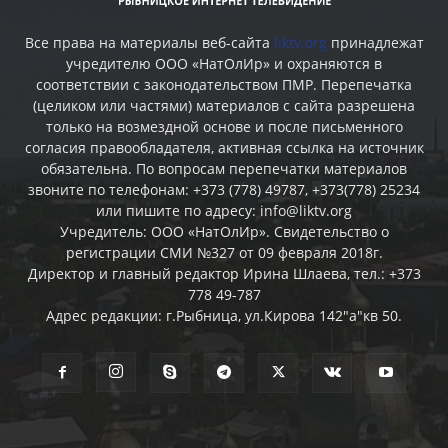
Все права на материалы веб-сайта
liktv.org
принадлежат
учредителю ООО «НатОлИр» и охраняются в
соответствии с законодательством ПМР. Перепечатка
(целиком или частями) материалов c сайта разрешена
только на возмездной основе и после письменного
согласия правообладателя, активная ссылка на источник
обязательна. По вопросам перепечатки материалов
звоните по телефонам: +373 (778) 49787, +373(778) 25234
или пишите по адресу: info@liktv.org
Учредитель: ООО «НатОлИр». Свидетельство о
регистрации СМИ №327 от 09 февраля 2018г.
Директор и главный редактор Ирина Шлаева, тел.: +373
778 49-787
Адрес редакции: г.Рыбница, ул.Кирова 142"а"кв 50.