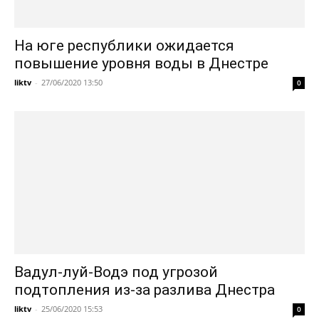
На юге республики ожидается
повышение уровня воды в Днестре
liktv
-
27/06/2020 13:50
0
Вадул-луй-Водэ под угрозой
подтопления из-за разлива Днестра
liktv
-
25/06/2020 15:53
0