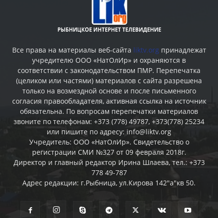
Все права на материалы веб-сайта
liktv.org
принадлежат
учредителю ООО «НатОлИр» и охраняются в
соответствии с законодательством ПМР. Перепечатка
(целиком или частями) материалов c сайта разрешена
только на возмездной основе и после письменного
согласия правообладателя, активная ссылка на источник
обязательна. По вопросам перепечатки материалов
звоните по телефонам: +373 (778) 49787, +373(778) 25234
или пишите по адресу: info@liktv.org
Учредитель: ООО «НатОлИр». Свидетельство о
регистрации СМИ №327 от 09 февраля 2018г.
Директор и главный редактор Ирина Шлаева, тел.: +373
778 49-787
Адрес редакции: г.Рыбница, ул.Кирова 142"а"кв 50.