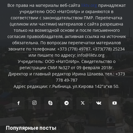
Все права на материалы веб-сайта
liktv.org
принадлежат
учредителю ООО «НатОлИр» и охраняются в
соответствии с законодательством ПМР. Перепечатка
(целиком или частями) материалов c сайта разрешена
только на возмездной основе и после письменного
согласия правообладателя, активная ссылка на источник
обязательна. По вопросам перепечатки материалов
звоните по телефонам: +373 (778) 49787, +373(778) 25234
или пишите по адресу: info@liktv.org
Учредитель: ООО «НатОлИр». Свидетельство о
регистрации СМИ №327 от 09 февраля 2018г.
Директор и главный редактор Ирина Шлаева, тел.: +373
778 49-787
Адрес редакции: г.Рыбница, ул.Кирова 142"а"кв 50.
Популярные посты