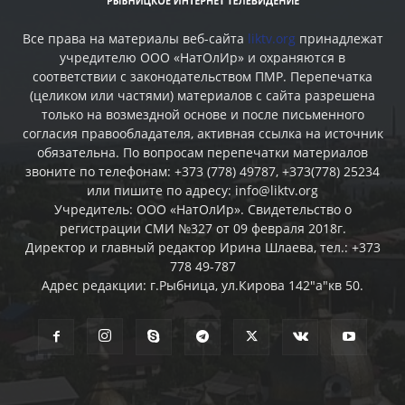
Все права на материалы веб-сайта
liktv.org
принадлежат
учредителю ООО «НатОлИр» и охраняются в
соответствии с законодательством ПМР. Перепечатка
(целиком или частями) материалов c сайта разрешена
только на возмездной основе и после письменного
согласия правообладателя, активная ссылка на источник
обязательна. По вопросам перепечатки материалов
звоните по телефонам: +373 (778) 49787, +373(778) 25234
или пишите по адресу: info@liktv.org
Учредитель: ООО «НатОлИр». Свидетельство о
регистрации СМИ №327 от 09 февраля 2018г.
Директор и главный редактор Ирина Шлаева, тел.: +373
778 49-787
Адрес редакции: г.Рыбница, ул.Кирова 142"а"кв 50.