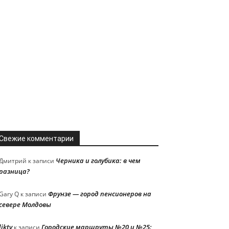
Свежие комментарии
Черника и голубика: в чем
Дмитрий
к записи
разница?
Фрунзе — город пенсионеров на
Gary Q
к записи
севере Молдовы
liktv
Городские маршруты №20 и №25:
к записи