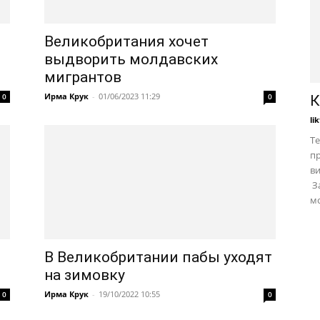
ы
Великобритания хочет
выдворить молдавских
мигрантов
Ирма Крук
-
01/06/2023 11:29
0
0
К
li
Те
пр
в
За
мо
В Великобритании пабы уходят
на зимовку
Ирма Крук
-
19/10/2022 10:55
0
0