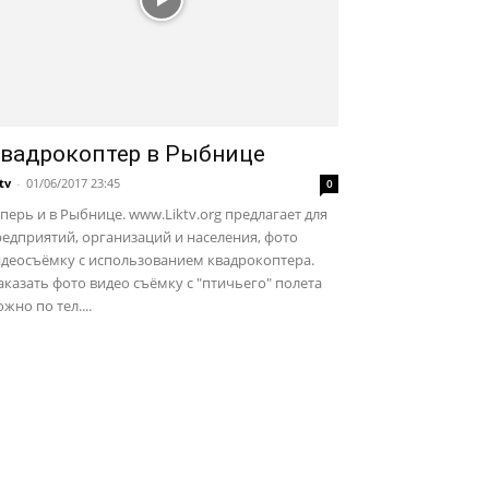
вадрокоптер в Рыбнице
ktv
-
01/06/2017 23:45
0
перь и в Рыбнице. www.Liktv.org предлагает для
едприятий, организаций и населения, фото
идеосъёмку с использованием квадрокоптера.
казать фото видео съёмку с "птичьего" полета
жно по тел....