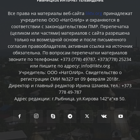
Все права на материалы веб-сайта
liktv.org
принадлежат
учредителю ООО «НатОлИр» и охраняются в
соответствии с законодательством ПМР. Перепечатка
(целиком или частями) материалов c сайта разрешена
только на возмездной основе и после письменного
согласия правообладателя, активная ссылка на источник
обязательна. По вопросам перепечатки материалов
звоните по телефонам: +373 (778) 49787, +373(778) 25234
или пишите по адресу: info@liktv.org
Учредитель: ООО «НатОлИр». Свидетельство о
регистрации СМИ №327 от 09 февраля 2018г.
Директор и главный редактор Ирина Шлаева, тел.: +373
778 49-787
Адрес редакции: г.Рыбница, ул.Кирова 142"а"кв 50.