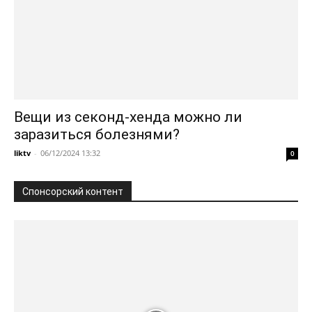
Вещи из секонд-хенда можно ли
заразиться болезнями?
liktv
-
06/12/2024 13:32
0
Спонсорский контент