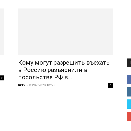
Кому могут разрешить въехать
в Россию разъяснили в
посольстве РФ в...
0
liktv
-
03/07/2020 18:53
0