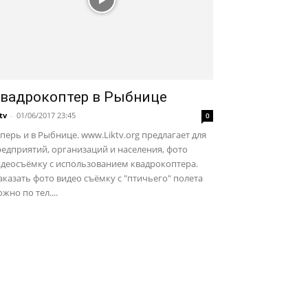
вадрокоптер в Рыбнице
ktv
-
01/06/2017 23:45
0
перь и в Рыбнице. www.Liktv.org предлагает для
едприятий, организаций и населения, фото
идеосъёмку с использованием квадрокоптера.
казать фото видео съёмку с "птичьего" полета
жно по тел....