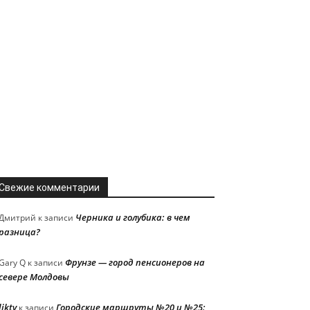
Свежие комментарии
Черника и голубика: в чем
Дмитрий
к записи
разница?
Фрунзе — город пенсионеров на
Gary Q
к записи
севере Молдовы
liktv
Городские маршруты №20 и №25:
к записи