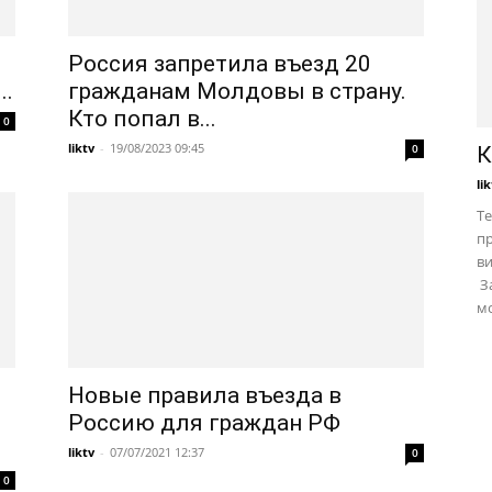
Россия запретила въезд 20
..
гражданам Молдовы в страну.
Кто попал в...
0
liktv
-
19/08/2023 09:45
0
К
li
Те
пр
в
За
мо
Новые правила въезда в
Россию для граждан РФ
liktv
-
07/07/2021 12:37
0
0