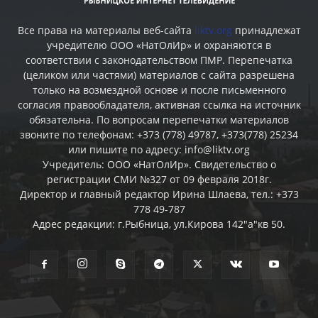
Все права на материалы веб-сайта
liktv.org
принадлежат
учредителю ООО «НатОлИр» и охраняются в
соответствии с законодательством ПМР. Перепечатка
(целиком или частями) материалов c сайта разрешена
только на возмездной основе и после письменного
согласия правообладателя, активная ссылка на источник
обязательна. По вопросам перепечатки материалов
звоните по телефонам: +373 (778) 49787, +373(778) 25234
или пишите по адресу: info@liktv.org
Учредитель: ООО «НатОлИр». Свидетельство о
регистрации СМИ №327 от 09 февраля 2018г.
Директор и главный редактор Ирина Шлаева, тел.: +373
778 49-787
Адрес редакции: г.Рыбница, ул.Кирова 142"а"кв 50.