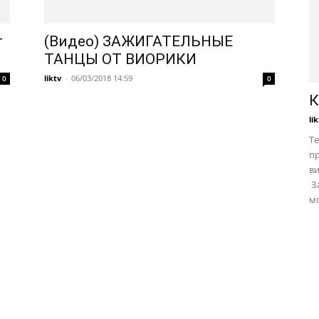
т
(Видео) ЗАЖИГАТЕЛЬНЫЕ
ТАНЦЫ ОТ ВИОРИКИ
liktv
-
06/03/2018 14:59
0
0
К
li
Те
пр
в
За
мо