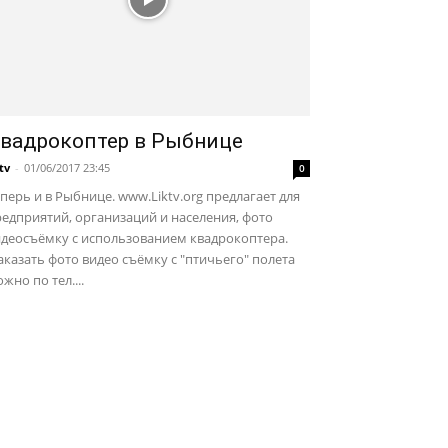
вадрокоптер в Рыбнице
ktv
-
01/06/2017 23:45
0
перь и в Рыбнице. www.Liktv.org предлагает для
едприятий, организаций и населения, фото
идеосъёмку с использованием квадрокоптера.
казать фото видео съёмку с "птичьего" полета
жно по тел....