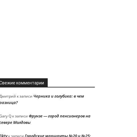
Свежие комментарии
Черника и голубика: в чем
Дмитрий
к записи
разница?
Фрунзе — город пенсионеров на
Gary Q
к записи
севере Молдовы
liktv
Городские маршруты №20 и №25:
к записи