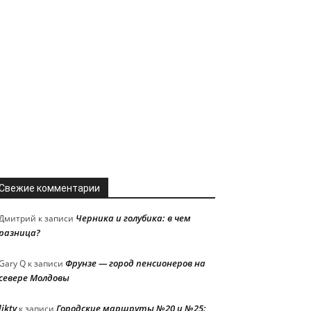
Свежие комментарии
Черника и голубика: в чем
Дмитрий
к записи
разница?
Фрунзе — город пенсионеров на
Gary Q
к записи
севере Молдовы
liktv
Городские маршруты №20 и №25:
к записи