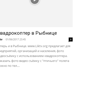
вадрокоптер в Рыбнице
ktv
-
01/06/2017 23:45
0
перь и в Рыбнице. www.Liktv.org предлагает для
едприятий, организаций и населения, фото
идеосъёмку с использованием квадрокоптера.
казать фото видео съёмку с "птичьего" полета
жно по тел....