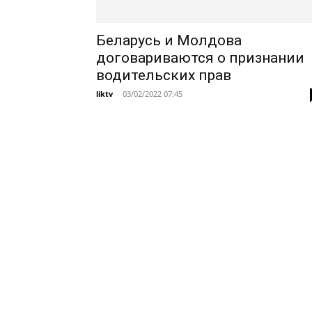
Беларусь и Молдова
договариваются о признании
водительских прав
liktv
-
03/02/2022 07:45