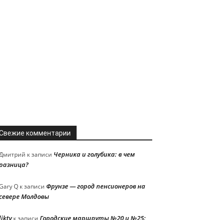
Свежие комментарии
Черника и голубика: в чем
Дмитрий
к записи
разница?
Фрунзе — город пенсионеров на
Gary Q
к записи
севере Молдовы
liktv
Городские маршруты №20 и №25:
к записи