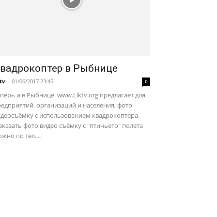
вадрокоптер в Рыбнице
ktv
-
01/06/2017 23:45
0
перь и в Рыбнице. www.Liktv.org предлагает для
едприятий, организаций и населения, фото
идеосъёмку с использованием квадрокоптера.
казать фото видео съёмку с "птичьего" полета
жно по тел....