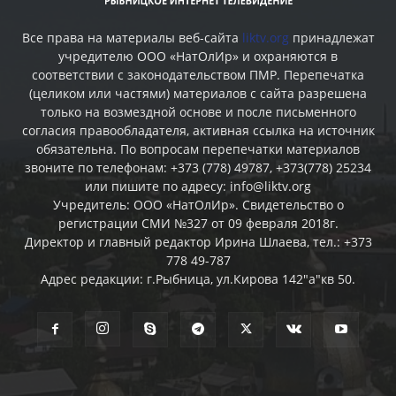
Все права на материалы веб-сайта
liktv.org
принадлежат
учредителю ООО «НатОлИр» и охраняются в
соответствии с законодательством ПМР. Перепечатка
(целиком или частями) материалов c сайта разрешена
только на возмездной основе и после письменного
согласия правообладателя, активная ссылка на источник
обязательна. По вопросам перепечатки материалов
звоните по телефонам: +373 (778) 49787, +373(778) 25234
или пишите по адресу: info@liktv.org
Учредитель: ООО «НатОлИр». Свидетельство о
регистрации СМИ №327 от 09 февраля 2018г.
Директор и главный редактор Ирина Шлаева, тел.: +373
778 49-787
Адрес редакции: г.Рыбница, ул.Кирова 142"а"кв 50.