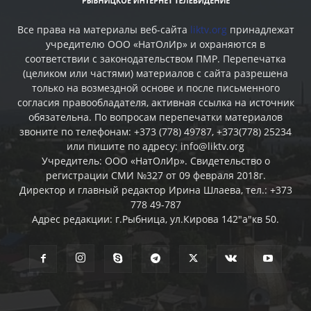
Все права на материалы веб-сайта
liktv.org
принадлежат
учредителю ООО «НатОлИр» и охраняются в
соответствии с законодательством ПМР. Перепечатка
(целиком или частями) материалов c сайта разрешена
только на возмездной основе и после письменного
согласия правообладателя, активная ссылка на источник
обязательна. По вопросам перепечатки материалов
звоните по телефонам: +373 (778) 49787, +373(778) 25234
или пишите по адресу: info@liktv.org
Учредитель: ООО «НатОлИр». Свидетельство о
регистрации СМИ №327 от 09 февраля 2018г.
Директор и главный редактор Ирина Шлаева, тел.: +373
778 49-787
Адрес редакции: г.Рыбница, ул.Кирова 142"а"кв 50.