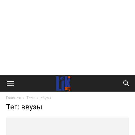
Главная
Теги
ввузы
Тег: ввузы