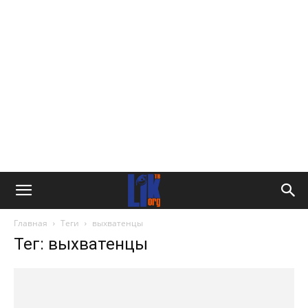
Главная
Теги
выхватенцы
Тег: выхватенцы