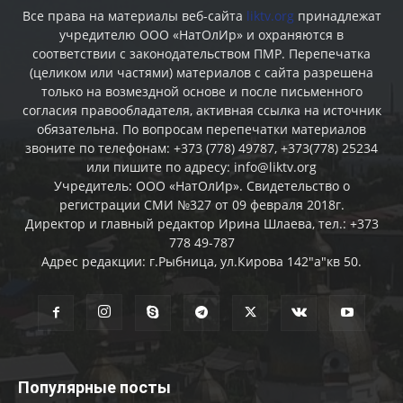
Все права на материалы веб-сайта
liktv.org
принадлежат
учредителю ООО «НатОлИр» и охраняются в
соответствии с законодательством ПМР. Перепечатка
(целиком или частями) материалов c сайта разрешена
только на возмездной основе и после письменного
согласия правообладателя, активная ссылка на источник
обязательна. По вопросам перепечатки материалов
звоните по телефонам: +373 (778) 49787, +373(778) 25234
или пишите по адресу: info@liktv.org
Учредитель: ООО «НатОлИр». Свидетельство о
регистрации СМИ №327 от 09 февраля 2018г.
Директор и главный редактор Ирина Шлаева, тел.: +373
778 49-787
Адрес редакции: г.Рыбница, ул.Кирова 142"а"кв 50.
Популярные посты