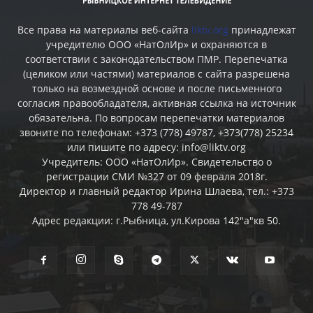
Все права на материалы веб-сайта
liktv.org
принадлежат
учредителю ООО «НатОлИр» и охраняются в
соответствии с законодательством ПМР. Перепечатка
(целиком или частями) материалов c сайта разрешена
только на возмездной основе и после письменного
согласия правообладателя, активная ссылка на источник
обязательна. По вопросам перепечатки материалов
звоните по телефонам: +373 (778) 49787, +373(778) 25234
или пишите по адресу: info@liktv.org
Учредитель: ООО «НатОлИр». Свидетельство о
регистрации СМИ №327 от 09 февраля 2018г.
Директор и главный редактор Ирина Шлаева, тел.: +373
778 49-787
Адрес редакции: г.Рыбница, ул.Кирова 142"а"кв 50.