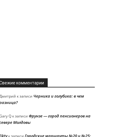
Свежие комментарии
Черника и голубика: в чем
Дмитрий
к записи
разница?
Фрунзе — город пенсионеров на
Gary Q
к записи
севере Молдовы
liktv
Городские маршруты №20 и №25:
к записи