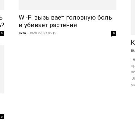
ь
Wi-Fi вызывает головную боль
ь?
и убивает растения
liktv
-
06/03/2023 06:15
0
0
К
li
Те
пр
в
За
мо
0