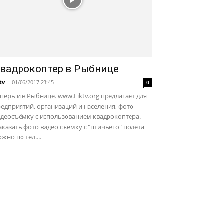
вадрокоптер в Рыбнице
ktv
-
01/06/2017 23:45
0
перь и в Рыбнице. www.Liktv.org предлагает для
едприятий, организаций и населения, фото
идеосъёмку с использованием квадрокоптера.
казать фото видео съёмку с "птичьего" полета
жно по тел....