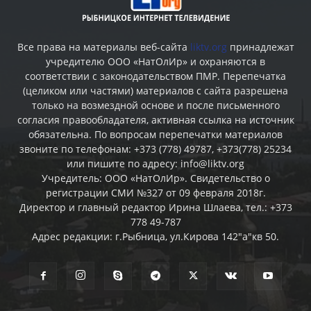
Все права на материалы веб-сайта
liktv.org
принадлежат
учредителю ООО «НатОлИр» и охраняются в
соответствии с законодательством ПМР. Перепечатка
(целиком или частями) материалов c сайта разрешена
только на возмездной основе и после письменного
согласия правообладателя, активная ссылка на источник
обязательна. По вопросам перепечатки материалов
звоните по телефонам: +373 (778) 49787, +373(778) 25234
или пишите по адресу: info@liktv.org
Учредитель: ООО «НатОлИр». Свидетельство о
регистрации СМИ №327 от 09 февраля 2018г.
Директор и главный редактор Ирина Шлаева, тел.: +373
778 49-787
Адрес редакции: г.Рыбница, ул.Кирова 142"а"кв 50.