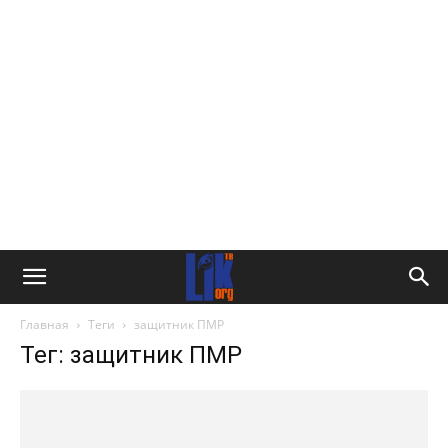
Главная
Теги
защитник ПМР
Тег: защитник ПМР