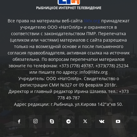
Все права на материалы веб-сайта
liktv.org
принадлежат
учредителю ООО «НатОлИр» и охраняются в
соответствии с законодательством ПМР. Перепечатка
(целиком или частями) материалов c сайта разрешена
только на возмездной основе и после письменного
согласия правообладателя, активная ссылка на источник
обязательна. По вопросам перепечатки материалов
звоните по телефонам: +373 (778) 49787, +373(778) 25234
или пишите по адресу: info@liktv.org
Учредитель: ООО «НатОлИр». Свидетельство о
регистрации СМИ №327 от 09 февраля 2018г.
Директор и главный редактор Ирина Шлаева, тел.: +373
778 49-787
Адрес редакции: г.Рыбница, ул.Кирова 142"а"кв 50.