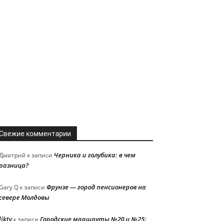
Свежие комментарии
Черника и голубика: в чем
Дмитрий
к записи
разница?
Фрунзе — город пенсионеров на
Gary Q
к записи
севере Молдовы
liktv
Городские маршруты №20 и №25:
к записи