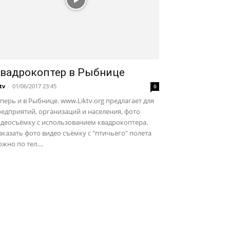
вадрокоптер в Рыбнице
ktv
-
01/06/2017 23:45
0
перь и в Рыбнице. www.Liktv.org предлагает для
едприятий, организаций и населения, фото
идеосъёмку с использованием квадрокоптера.
казать фото видео съёмку с "птичьего" полета
жно по тел....