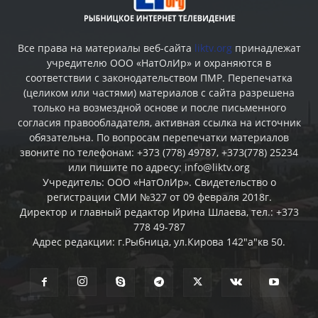
Все права на материалы веб-сайта
liktv.org
принадлежат
учредителю ООО «НатОлИр» и охраняются в
соответствии с законодательством ПМР. Перепечатка
(целиком или частями) материалов c сайта разрешена
только на возмездной основе и после письменного
согласия правообладателя, активная ссылка на источник
обязательна. По вопросам перепечатки материалов
звоните по телефонам: +373 (778) 49787, +373(778) 25234
или пишите по адресу: info@liktv.org
Учредитель: ООО «НатОлИр». Свидетельство о
регистрации СМИ №327 от 09 февраля 2018г.
Директор и главный редактор Ирина Шлаева, тел.: +373
778 49-787
Адрес редакции: г.Рыбница, ул.Кирова 142"а"кв 50.