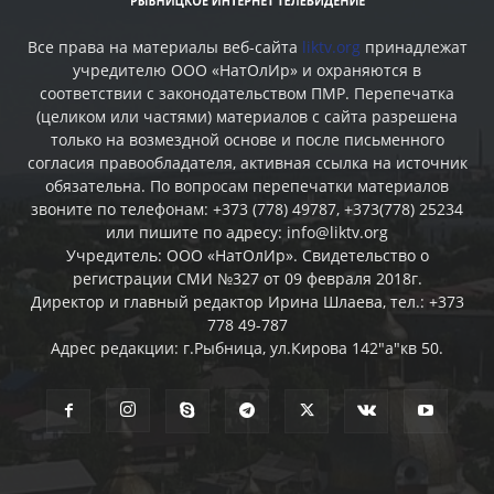
Все права на материалы веб-сайта
liktv.org
принадлежат
учредителю ООО «НатОлИр» и охраняются в
соответствии с законодательством ПМР. Перепечатка
(целиком или частями) материалов c сайта разрешена
только на возмездной основе и после письменного
согласия правообладателя, активная ссылка на источник
обязательна. По вопросам перепечатки материалов
звоните по телефонам: +373 (778) 49787, +373(778) 25234
или пишите по адресу: info@liktv.org
Учредитель: ООО «НатОлИр». Свидетельство о
регистрации СМИ №327 от 09 февраля 2018г.
Директор и главный редактор Ирина Шлаева, тел.: +373
778 49-787
Адрес редакции: г.Рыбница, ул.Кирова 142"а"кв 50.