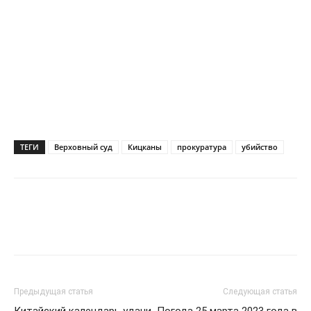
ТЕГИ
Верховный суд
Кицканы
прокуратура
убийство
Предыдущая статья
Следующая статья
Китайский календарь удачи
Погода 25 марта 2023 года в