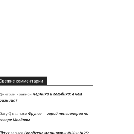
Свежие комментарии
Черника и голубика: в чем
Дмитрий
к записи
разница?
Фрунзе — город пенсионеров на
Gary Q
к записи
севере Молдовы
liktv
Городские маршруты №20 и №25:
к записи