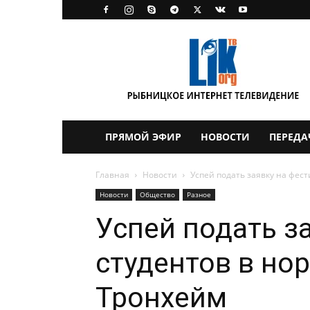
LikTV
ПРЯМОЙ ЭФИР
НОВОСТИ
ПЕРЕДА
Главная
Новости
Успей подать заявку на фес
Новости
Общество
Разное
Успей подать з
студентов в но
Тронхейм