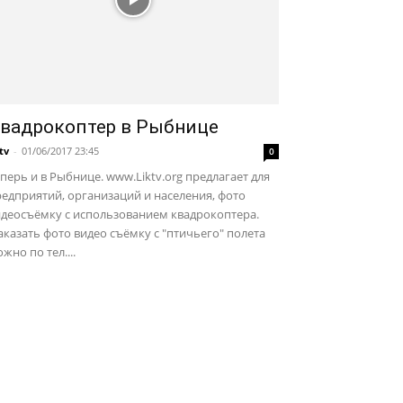
вадрокоптер в Рыбнице
ktv
-
01/06/2017 23:45
0
перь и в Рыбнице. www.Liktv.org предлагает для
едприятий, организаций и населения, фото
идеосъёмку с использованием квадрокоптера.
казать фото видео съёмку с "птичьего" полета
жно по тел....