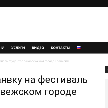
ЧИ
УСЛУГИ
ВИДЕО
КОНТАКТЫ
тиваль студентов в норвежском городе Тронхейм
аявку на фестиваль
рвежском городе