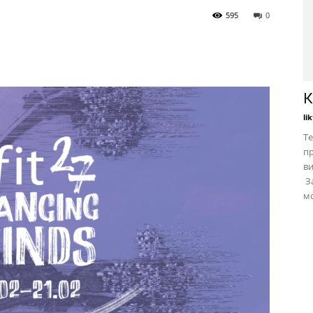
595
0
К
li
Те
пр
в
За
мо