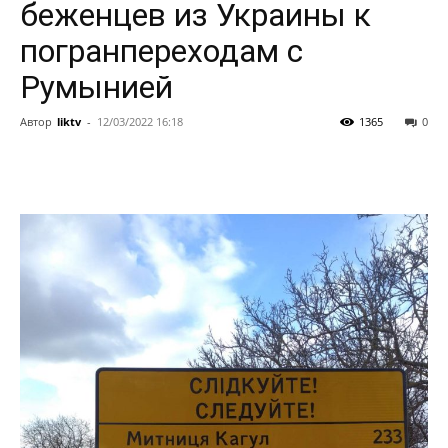
беженцев из Украины к
погранпереходам с
Румынией
Автор
liktv
-
12/03/2022 16:18
1365
0