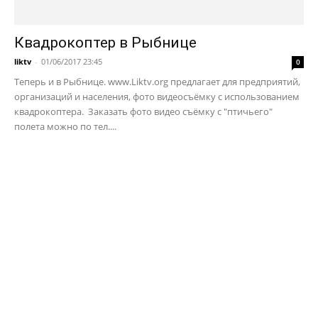
Квадрокоптер в Рыбнице
liktv
-
01/06/2017 23:45
0
Теперь и в Рыбнице. www.Liktv.org предлагает для предприятий,
организаций и населения, фото видеосъёмку с использованием
квадрокоптера. Заказать фото видео съёмку с "птичьего"
полета можно по тел....