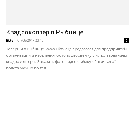
Квадрокоптер в Рыбнице
liktv
-
01/06/2017 23:45
0
Теперь и в Рыбнице. www.Liktv.org предлагает для предприятий,
организаций и населения, фото видеосъёмку с использованием
квадрокоптера. Заказать фото видео съёмку с "птичьего"
полета можно по тел....