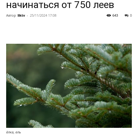
начинаться от 750 леев
Автор
liktv
-
25/11/2024 17:08
643
0
ёлка, ель