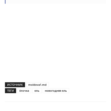
ИСТОЧНИК
moldova1.md
ТЕГИ
ёлочка
ель
новогодняя ель