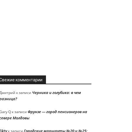
Свежие комментарии
Черника и голубика: в чем
Дмитрий
к записи
разница?
Фрунзе — город пенсионеров на
Gary Q
к записи
севере Молдовы
liktv
Городские маршруты №20 и №25:
к записи