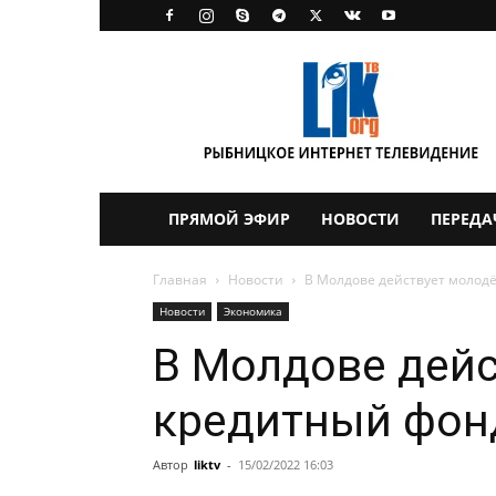
LikTV
ПРЯМОЙ ЭФИР
НОВОСТИ
ПЕРЕДА
Главная
Новости
В Молдове действует молод
Новости
Экономика
В Молдове дей
кредитный фон
Автор
liktv
-
15/02/2022 16:03