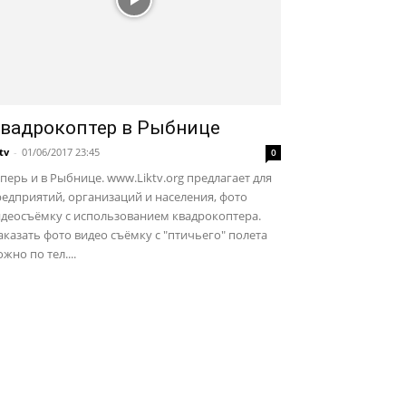
вадрокоптер в Рыбнице
ktv
-
01/06/2017 23:45
0
перь и в Рыбнице. www.Liktv.org предлагает для
едприятий, организаций и населения, фото
идеосъёмку с использованием квадрокоптера.
казать фото видео съёмку с "птичьего" полета
жно по тел....