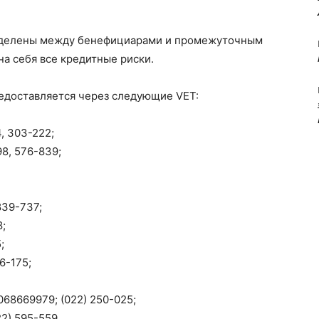
ределены между бенефициарами и промежуточным
на себя все кредитные риски.
едоставляется через следующие VET:
4, 303-222;
98, 576-839;
839-737;
8;
;
76-175;
, 068669979; (022) 250-025;
22) 595-559.