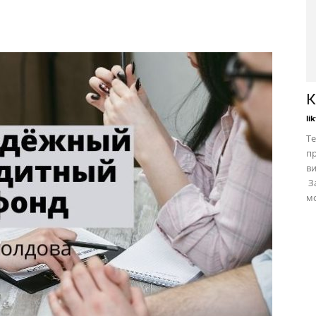
К
li
Те
пр
в
За
мо