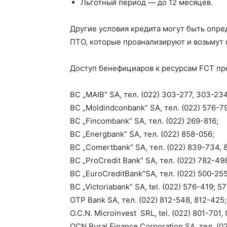
Льготный период — до 12 месяцев.
Другие условия кредита могут быть оп
ПТО, которые проанализируют и возьмут 
Доступ бенефициаров к ресурсам FCT пр
BC „MAIB” SA, тел. (022) 303-277, 303-23
BC „Moldindconbank” SA, тел. (022) 576-7
BC „Fincombank” SA, тел. (022) 269-816;
BC „Energbank” SA, тел. (022) 858-056;
BC „Comertbank” SA, тел. (022) 839-734, 
BC „ProCredit Bank” SA, тел. (022) 782-49
BC „EuroCreditBank”SA, тел. (022) 500-255
BC „Victoriabank” SA, tel. (022) 576-419; 5
OTP Bank SA, тел. (022) 812-548, 812-425;
O.C.N. Microinvest SRL, tel. (022) 801-701
OCN Rural Finance Corporation SA, тел. (0