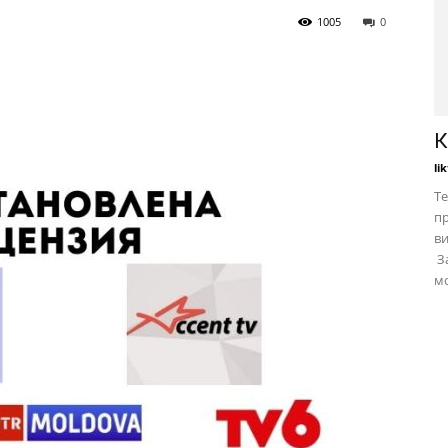
1005
0
К
li
Те
пр
в
За
мо