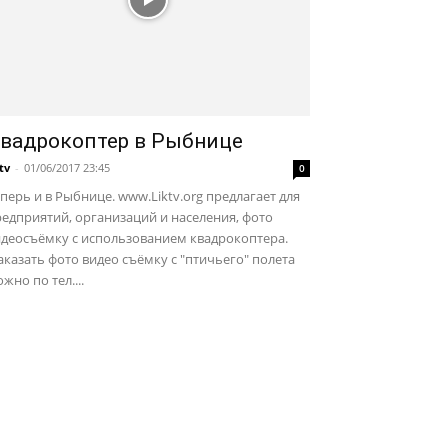
вадрокоптер в Рыбнице
ktv
-
01/06/2017 23:45
0
перь и в Рыбнице. www.Liktv.org предлагает для
едприятий, организаций и населения, фото
идеосъёмку с использованием квадрокоптера.
казать фото видео съёмку с "птичьего" полета
жно по тел....