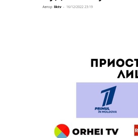
Автор
liktv
-
16/12/2022 23:19