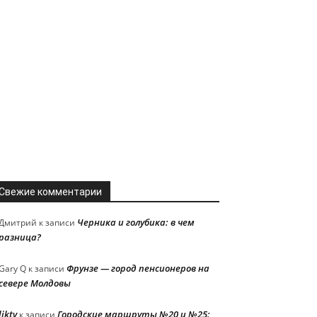
Свежие комментарии
Черника и голубика: в чем
Дмитрий
к записи
разница?
Фрунзе — город пенсионеров на
Gary Q
к записи
севере Молдовы
liktv
Городские маршруты №20 и №25:
к записи