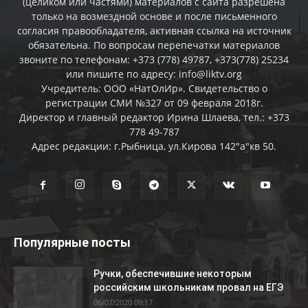
(целиком или частями) материалов c сайта разрешена
только на возмездной основе и после письменного
согласия правообладателя, активная ссылка на источник
обязательна. По вопросам перепечатки материалов
звоните по телефонам: +373 (778) 49787, +373(778) 25234
или пишите по адресу: info@liktv.org
Учредитель: ООО «НатОлИр». Свидетельство о
регистрации СМИ №327 от 09 февраля 2018г.
Директор и главный редактор Ирина Шлаева, тел.: +373
778 49-787
Адрес редакции: г.Рыбница, ул.Кирова 142"а"кв 50.
Популярные посты
Ручки, обеспечившие некоторым
российским школьникам провал на ЕГЭ
06/07/2020 09:17