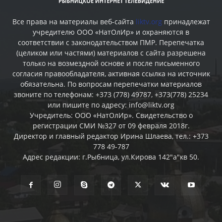
Все права на материалы веб-сайта
liktv.org
принадлежат
учредителю ООО «НатОлИр» и охраняются в
соответствии с законодательством ПМР. Перепечатка
(целиком или частями) материалов c сайта разрешена
только на возмездной основе и после письменного
согласия правообладателя, активная ссылка на источник
обязательна. По вопросам перепечатки материалов
звоните по телефонам: +373 (778) 49787, +373(778) 25234
или пишите по адресу: info@liktv.org
Учредитель: ООО «НатОлИр». Свидетельство о
регистрации СМИ №327 от 09 февраля 2018г.
Директор и главный редактор Ирина Шлаева, тел.: +373
778 49-787
Адрес редакции: г.Рыбница, ул.Кирова 142"а"кв 50.