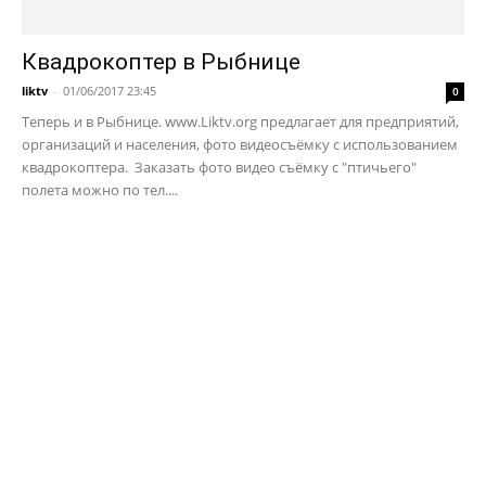
Квадрокоптер в Рыбнице
liktv
-
01/06/2017 23:45
0
Теперь и в Рыбнице. www.Liktv.org предлагает для предприятий,
организаций и населения, фото видеосъёмку с использованием
квадрокоптера. Заказать фото видео съёмку с "птичьего"
полета можно по тел....