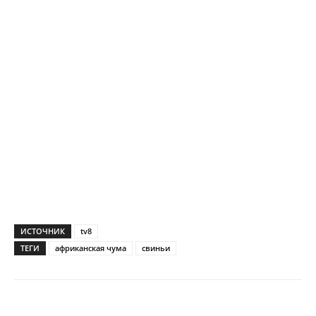
ИСТОЧНИК
tv8
ТЕГИ
африканская чума
свиньи