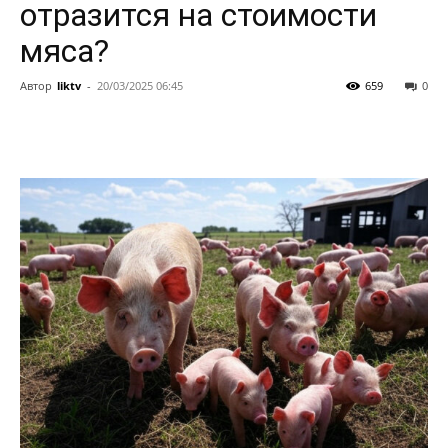
отразится на стоимости
мяса?
Автор
liktv
-
20/03/2025 06:45
659
0