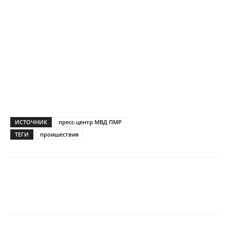
ИСТОЧНИК
пресс-центр МВД ПМР
ТЕГИ
проишествия