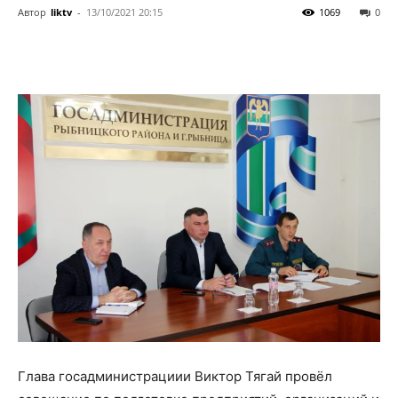
Автор
liktv
-
13/10/2021 20:15
1069
0
Глава госадминистрациии Виктор Тягай провёл