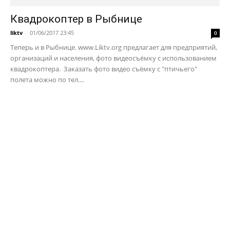
Квадрокоптер в Рыбнице
liktv
-
01/06/2017 23:45
0
Теперь и в Рыбнице. www.Liktv.org предлагает для предприятий,
организаций и населения, фото видеосъёмку с использованием
квадрокоптера. Заказать фото видео съёмку с "птичьего"
полета можно по тел....