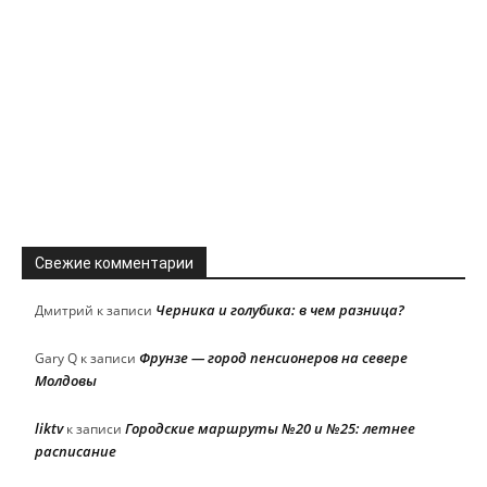
Свежие комментарии
Черника и голубика: в чем разница?
Дмитрий
к записи
Фрунзе — город пенсионеров на севере
Gary Q
к записи
Молдовы
liktv
Городские маршруты №20 и №25: летнее
к записи
расписание