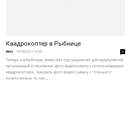
Квадрокоптер в Рыбнице
liktv
-
01/06/2017 23:45
0
Теперь и в Рыбнице. www.Liktv.org предлагает для предприятий,
организаций и населения, фото видеосъёмку с использованием
квадрокоптера. Заказать фото видео съёмку с "птичьего"
полета можно по тел....