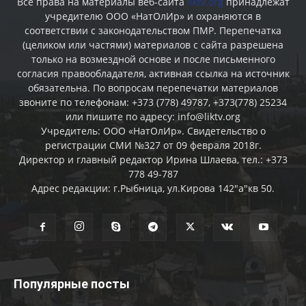
Все права на материалы веб-сайта
liktv.org
принадлежат
учредителю ООО «НатОлИр» и охраняются в
соответствии с законодательством ПМР. Перепечатка
(целиком или частями) материалов c сайта разрешена
только на возмездной основе и после письменного
согласия правообладателя, активная ссылка на источник
обязательна. По вопросам перепечатки материалов
звоните по телефонам: +373 (778) 49787, +373(778) 25234
или пишите по адресу: info@liktv.org
Учредитель: ООО «НатОлИр». Свидетельство о
регистрации СМИ №327 от 09 февраля 2018г.
Директор и главный редактор Ирина Шлаева, тел.: +373
778 49-787
Адрес редакции: г.Рыбница, ул.Кирова 142"а"кв 50.
Популярные посты