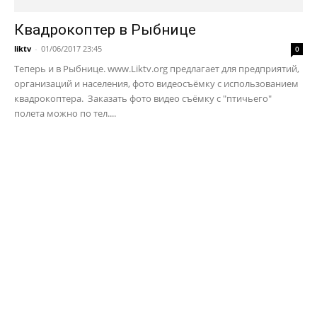
Квадрокоптер в Рыбнице
liktv
-
01/06/2017 23:45
0
Теперь и в Рыбнице. www.Liktv.org предлагает для предприятий,
организаций и населения, фото видеосъёмку с использованием
квадрокоптера. Заказать фото видео съёмку с "птичьего"
полета можно по тел....