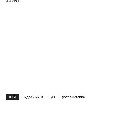
35 лет.
ТЕГИ
Видео ЛикТВ
ГДК
фотовыставка