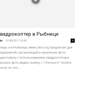
вадрокоптер в Рыбнице
ktv
-
01/06/2017 23:45
0
перь и в Рыбнице. www.Liktv.org предлагает для
едприятий, организаций и населения, фото
идеосъёмку с использованием квадрокоптера.
казать фото видео съёмку с "птичьего" полета
жно по тел....