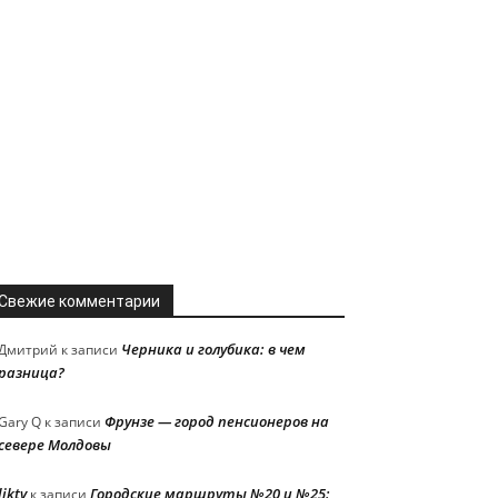
Свежие комментарии
Черника и голубика: в чем
Дмитрий
к записи
разница?
Фрунзе — город пенсионеров на
Gary Q
к записи
севере Молдовы
liktv
Городские маршруты №20 и №25:
к записи