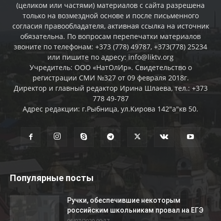
(целиком или частями) материалов c сайта разрешена
только на возмездной основе и после письменного
согласия правообладателя, активная ссылка на источник
обязательна. По вопросам перепечатки материалов
звоните по телефонам: +373 (778) 49787, +373(778) 25234
или пишите по адресу: info@liktv.org
Учредитель: ООО «НатОлИр». Свидетельство о
регистрации СМИ №327 от 09 февраля 2018г.
Директор и главный редактор Ирина Шлаева, тел.: +373
778 49-787
Адрес редакции: г.Рыбница, ул.Кирова 142"а"кв 50.
Популярные посты
Ручки, обеспечившие некоторым
российским школьникам провал на ЕГЭ
06/07/2020 09:17