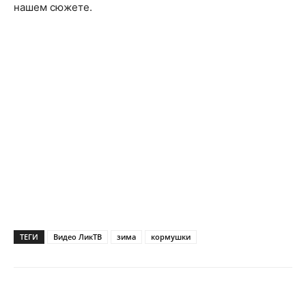
нашем сюжете.
ТЕГИ
Видео ЛикТВ
зима
кормушки