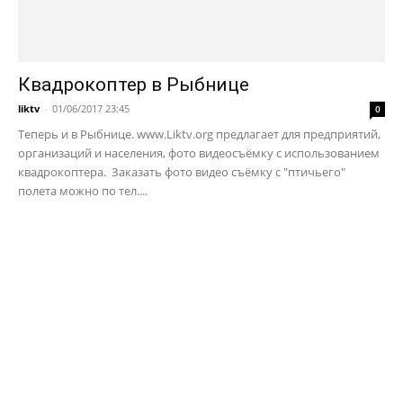
Квадрокоптер в Рыбнице
liktv
-
01/06/2017 23:45
0
Теперь и в Рыбнице. www.Liktv.org предлагает для предприятий,
организаций и населения, фото видеосъёмку с использованием
квадрокоптера. Заказать фото видео съёмку с "птичьего"
полета можно по тел....