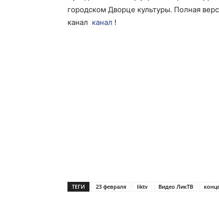
городском Дворце культуры. Полная верс
канал
канал
!
ТЕГИ
23 февраля
liktv
Видео ЛикТВ
конц