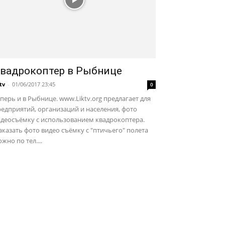
вадрокоптер в Рыбнице
ktv
-
01/06/2017 23:45
0
перь и в Рыбнице. www.Liktv.org предлагает для
едприятий, организаций и населения, фото
идеосъёмку с использованием квадрокоптера.
казать фото видео съёмку с "птичьего" полета
жно по тел....