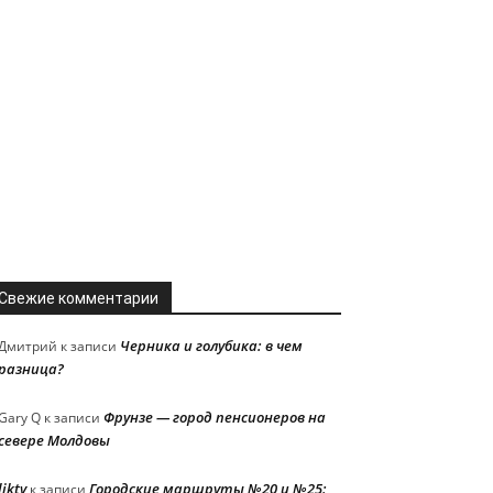
Свежие комментарии
Черника и голубика: в чем
Дмитрий
к записи
разница?
Фрунзе — город пенсионеров на
Gary Q
к записи
севере Молдовы
liktv
Городские маршруты №20 и №25:
к записи