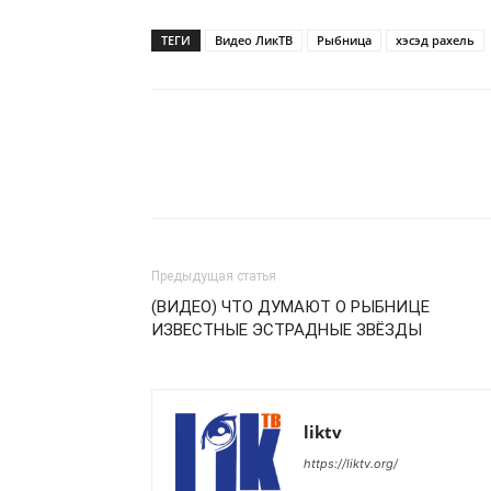
ТЕГИ
Видео ЛикТВ
Рыбница
хэсэд рахель
Предыдущая статья
(ВИДЕО) ЧТО ДУМАЮТ О РЫБНИЦЕ
ИЗВЕСТНЫЕ ЭСТРАДНЫЕ ЗВЁЗДЫ
liktv
https://liktv.org/