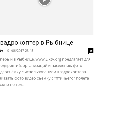
вадрокоптер в Рыбнице
ktv
-
01/06/2017 23:45
0
перь и в Рыбнице. www.Liktv.org предлагает для
едприятий, организаций и населения, фото
идеосъёмку с использованием квадрокоптера.
казать фото видео съёмку с "птичьего" полета
жно по тел....