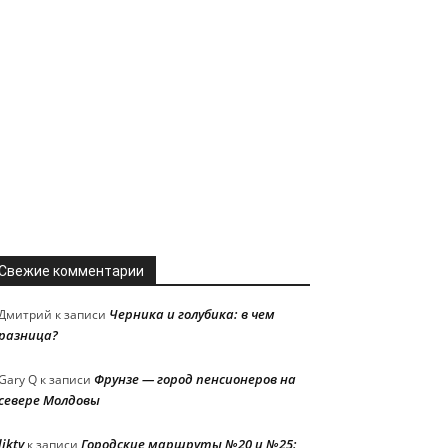
Свежие комментарии
Черника и голубика: в чем
Дмитрий
к записи
разница?
Фрунзе — город пенсионеров на
Gary Q
к записи
севере Молдовы
liktv
Городские маршруты №20 и №25:
к записи