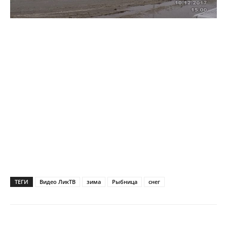
ТЕГИ
Видео ЛикТВ
зима
Рыбница
снег