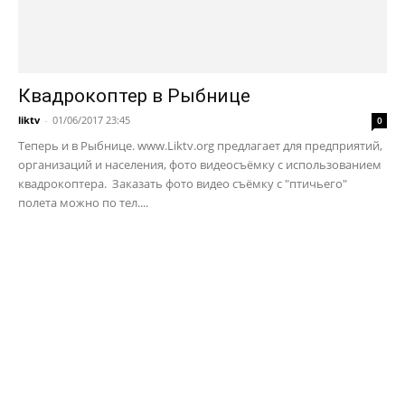
Квадрокоптер в Рыбнице
liktv
-
01/06/2017 23:45
0
Теперь и в Рыбнице. www.Liktv.org предлагает для предприятий,
организаций и населения, фото видеосъёмку с использованием
квадрокоптера. Заказать фото видео съёмку с "птичьего"
полета можно по тел....