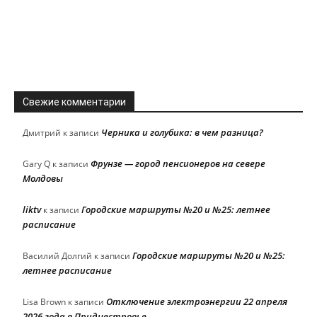
Свежие комментарии
Черника и голубика: в чем разница?
Дмитрий
к записи
Фрунзе — город пенсионеров на севере
Gary Q
к записи
Молдовы
liktv
Городские маршруты №20 и №25: летнее
к записи
расписание
Городские маршруты №20 и №25:
Василий Долгий
к записи
летнее расписание
Отключение электроэнергии 22 апреля
Lisa Brown
к записи
2026 года в Приднестровье