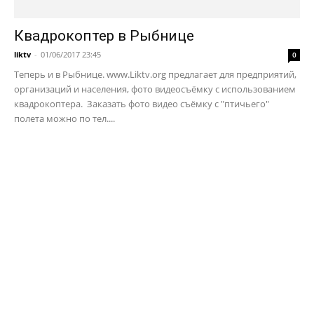
Квадрокоптер в Рыбнице
liktv
-
01/06/2017 23:45
0
Теперь и в Рыбнице. www.Liktv.org предлагает для предприятий,
организаций и населения, фото видеосъёмку с использованием
квадрокоптера. Заказать фото видео съёмку с "птичьего"
полета можно по тел....