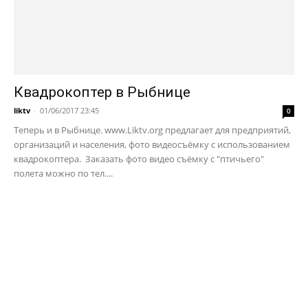
Квадрокоптер в Рыбнице
liktv
-
01/06/2017 23:45
0
Теперь и в Рыбнице. www.Liktv.org предлагает для предприятий,
организаций и населения, фото видеосъёмку с использованием
квадрокоптера. Заказать фото видео съёмку с "птичьего"
полета можно по тел....