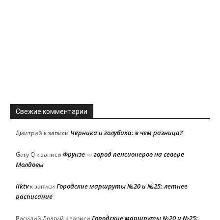
Свежие комментарии
Черника и голубика: в чем разница?
Дмитрий
к записи
Фрунзе — город пенсионеров на севере
Gary Q
к записи
Молдовы
liktv
Городские маршруты №20 и №25: летнее
к записи
расписание
Городские маршруты №20 и №25:
Василий Долгий
к записи